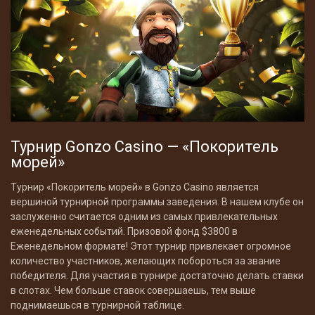
Турнир Gonzo Casino — «Покоритель
морей»
Турнир «Покоритель морей» в Gonzo Casino является
вершиной турнирной программы заведения. В нашем клубе он
заслуженно считается одним из самых привлекательных
еженедельных событий. Призовой фонд $3800 в
Еженедельном формате! Этот турнир привлекает огромное
количество участников, желающих побороться за звание
победителя. Для участия в турнире достаточно делать ставки
в слотах. Чем больше ставок совершаешь, тем выше
поднимаешься в турнирной таблице.