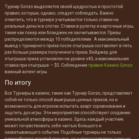
Турнир Gonzo выделяется своей щедростью и простотой
правил, которые, однако, следует соблюдать. Важно
отметить, что в турнире учитываются только ставки на
реальные деньги в слотах. Ставки в рулетку и карточные игры,
такие как покер или блэкджек не засчитываются. Призы
распределяются между 10 победителями. А максимальный
вывод с турнирного приза после отыгрыша составляет в пять
раз больше размера полученного приза. Вейджер для
отыгрыша приза установлен на уровне х40, а максимальная
ставка при отыгрыше — $5. Соблюдение
правил Казино Gonzo
важный аспект игры.
По итогу
Все Турниры в казино, такие как Турнир Gonzo, представляют
собой не только способ выигрыша ценных призов, но и
возможность для игроков испытать азарт соревнования и
ощутить дух игры. Эти мероприятия способствуют созданию
уникальной атмосферы в казино. Здесь каждый участник
может почувствовать себя частью большого и
захватывающего события. Подобные турниры не только
разнообразят игровой процесс, но и предоставляют шанс на