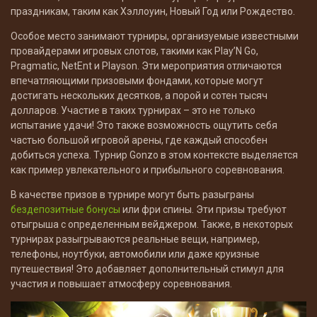
праздникам, таким как Хэллоуин, Новый Год или Рождество.
Особое место занимают турниры, организуемые известными
провайдерами игровых слотов, такими как Play’N Go,
Pragmatic, NetEnt и Playson. Эти мероприятия отличаются
впечатляющими призовыми фондами, которые могут
достигать нескольких десятков, а порой и сотен тысяч
долларов. Участие в таких турнирах – это не только
испытание удачи! Это также возможность ощутить себя
частью большой игровой арены, где каждый способен
добиться успеха. Турнир Gonzo в этом контексте выделяется
как пример увлекательного и прибыльного соревнования.
В качестве призов в турнире могут быть разыграны
бездепозитные бонусы
или фри спины. Эти призы требуют
отыгрыша с определенным вейджером. Также, в некоторых
турнирах разыгрываются реальные вещи, например,
телефоны, ноутбуки, автомобили или даже круизные
путешествия! Это добавляет дополнительный стимул для
участия и повышает атмосферу соревнования.