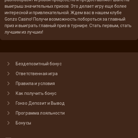
выигрыш значительных призов. Это делает игру еще более
интересной и привлекательной. Ждем вас в нашем клубе
Gonzo Casino! Получи возможность побороться за главный
приз и выиграть главный приз в турнире. Стать первым, стать
лучшим из лучших!
Бездепозитный бонус
Ответственная игра
Правила и условия
Как получить бонус
Гонзо Депозит и Вывод
Программа лояльности
Бонусы