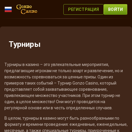
РЕГИСТРАЦИЯ
ВОЙТИ
Турниры
Турниры в казино – это увлекательные мероприятия,
предлагающие игрокам не только азарт и развлечение, но и
возможность соревноваться за ценные призы. Один из
примеров таких событий – Турнир Gonzo Casino, который
представляет собой захватывающее соревнование,
привлекающее множество участников. При этом турнир не
один, а целое множество! Они могут проводится на
регулярной основе или в честь определенных случаев.
В целом, турниры в казино могут быть разнообразными по
формату и времени проведения: ежедневные, еженедельные,
месячные, а также специальные турниры, приуроченные к